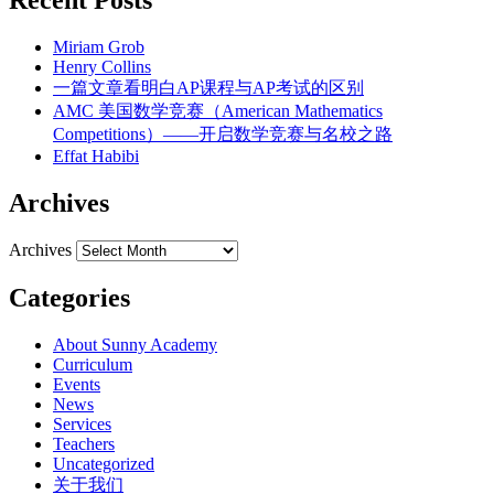
Recent Posts
Miriam Grob
Henry Collins
一篇文章看明白AP课程与AP考试的区别
AMC 美国数学竞赛（American Mathematics
Competitions）——开启数学竞赛与名校之路
Effat Habibi
Archives
Archives
Categories
About Sunny Academy
Curriculum
Events
News
Services
Teachers
Uncategorized
关于我们