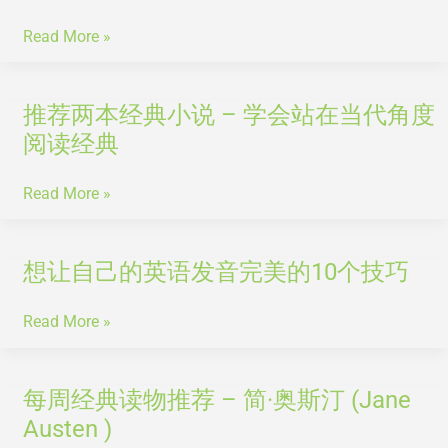
病
大
看
高
Read More »
医
中
生
学
如
规
推荐两本经典小说 – 学会站在当代角度
推
何
定
荐
阅读经典
表
阅
两
达
读
本
Read More »
的
经
十
典
大
小
想让自己的英语发音完美的10个技巧
想
经
说
让
典
–
自
Read More »
英
学
己
文
会
的
小
站
英
每周经典读物推荐 – 简·奥斯汀 (Jane
每
说，
在
语
周
Austen )
你
当
发
经