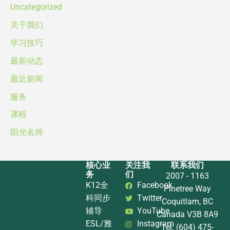
Uncategorized
关于我们
学习技巧
最新动态
最近新闻
服务
课程
阳光名师
核心业
关注我
联系我们
务
们
2007 - 1163
K12全
Facebook
Pinetree Way
科同步
Twitter
Coquitlam, BC
辅导
YouTube
Canada V3B 8A9
ESL/雅
Instagram
Tel: (604) 475-