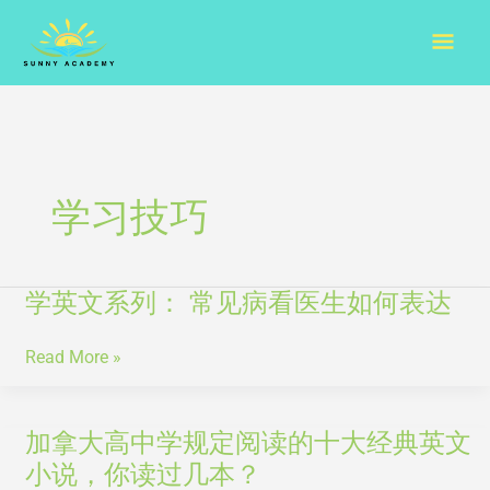
Skip
Mai
to
content
Men
学习技巧
学英文系列： 常见病看医生如何表达
学
英
文
Read More »
系
列：
常
加拿大高中学规定阅读的十大经典英文
加
见
拿
小说，你读过几本？