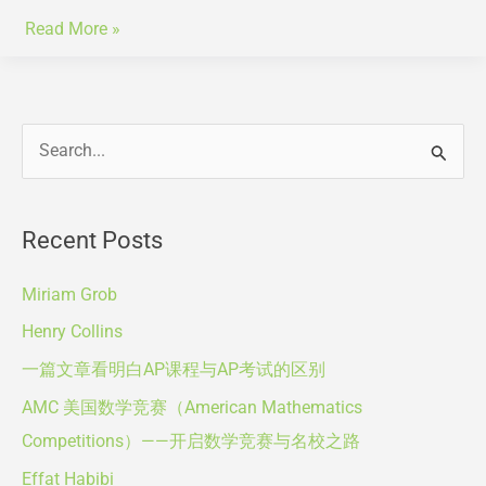
丽
John
考
Read More »
特
Steinbeck
前
·
(约
辅
阿
翰
导
特
·
A
伍
斯
S
德）
r
坦
e
c
贝
a
克)
Recent Posts
h
r
i
c
Miriam Grob
v
h
Henry Collins
e
f
一篇文章看明白AP课程与AP考试的区别
s
o
AMC 美国数学竞赛（American Mathematics
r
Competitions）——开启数学竞赛与名校之路
:
Effat Habibi