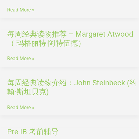
读
代
音
典
过
Read More »
角
完
读
几
度
美
物
本？
阅
的
推
每周经典读物推荐 – Margaret Atwood
每
读
10
荐
周
（ 玛格丽特·阿特伍德）
经
个
–
经
典
技
简
典
Read More »
巧
·
读
奥
物
斯
推
每周经典读物介绍：John Steinbeck (约
每
汀
荐
周
翰·斯坦贝克)
(Jane
–
经
Austen
Margaret
典
Read More »
)
Atwood
读
（
物
玛
介
Pre IB 考前辅导
Pre
格
绍：
IB