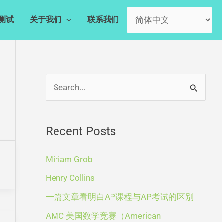
测试
关于我们
联系我们
A
S
r
e
c
a
Recent Posts
h
r
i
c
Miriam Grob
v
h
Henry Collins
e
f
一篇文章看明白AP课程与AP考试的区别
s
o
AMC 美国数学竞赛（American