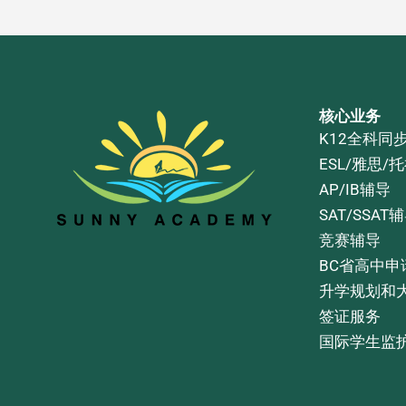
核心业务
K12全科同
ESL/雅思/
AP/IB辅导
SAT/SSAT
竞赛辅导
BC省高中申
升学规划和
签证服务
国际学生监