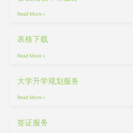
申
级
请
院
Read More »
服
校
务
申
表格下载
请
表
服
格
务
下
Read More »
载
大学升学规划服务
大
学
升
Read More »
学
规
签证服务
划
签
服
证