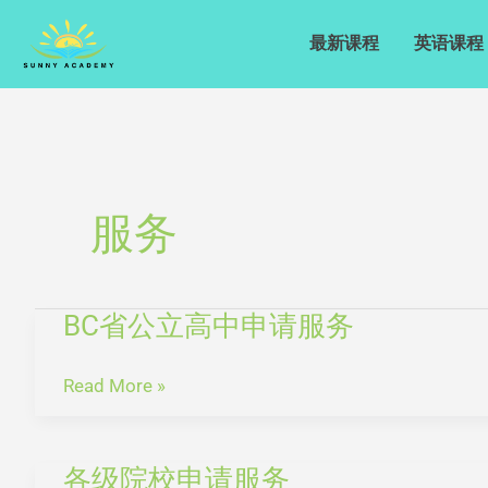
Skip
to
最新课程
英语课程
content
服务
BC省公立高中申请服务
BC
省
公
Read More »
立
高
各级院校申请服务
中
各