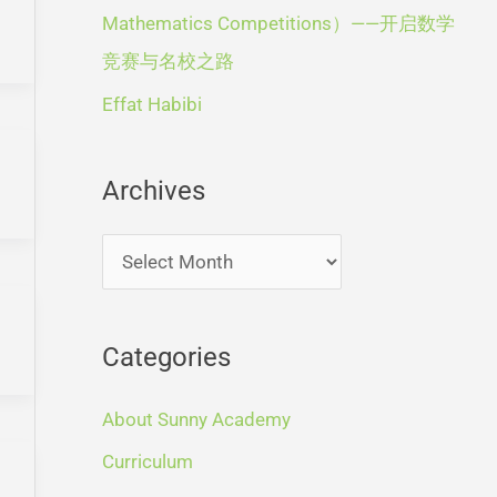
r
Mathematics Competitions）——开启数学
:
竞赛与名校之路
Effat Habibi
Archives
Categories
About Sunny Academy
Curriculum