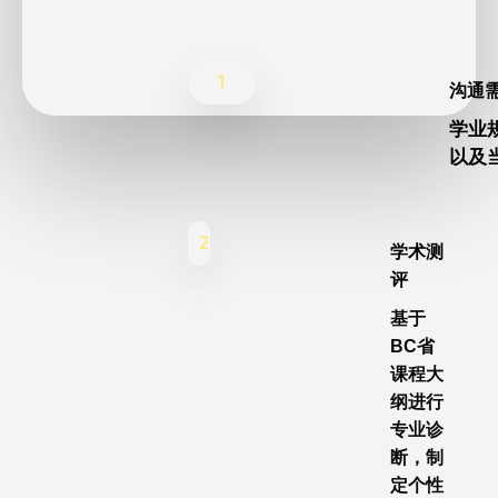
1
沟通
学业
以及
2
学术测
评
基于
BC省
课程大
纲进行
专业诊
断，制
定个性