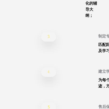
化的辅
导大
纲；
制定
3
匹配
及学
建立
4
为每
迹，
售后
5