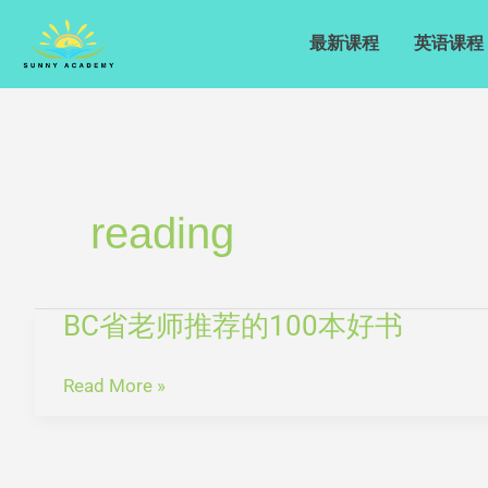
Skip
to
最新课程
英语课程
content
reading
BC省老师推荐的100本好书
BC
省
老
Read More »
师
推
荐