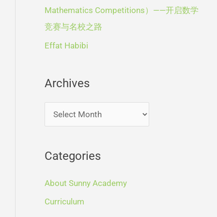
r
Mathematics Competitions）——开启数学
:
竞赛与名校之路
Effat Habibi
Archives
Categories
About Sunny Academy
Curriculum