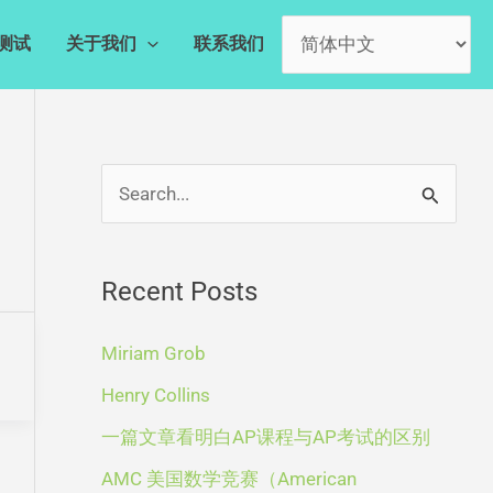
测试
关于我们
联系我们
A
S
r
e
c
a
Recent Posts
h
r
i
c
Miriam Grob
v
h
Henry Collins
e
f
一篇文章看明白AP课程与AP考试的区别
s
o
AMC 美国数学竞赛（American