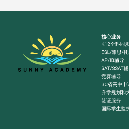
核心业务
K12全科同
ESL/雅思/
AP/IB辅导
SAT/SSAT
竞赛辅导
BC省高中申
升学规划和
签证服务
国际学生监