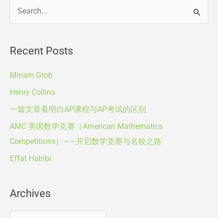
守
A
S
则
r
（Course
e
c
Selection）
a
Recent Posts
h
r
i
c
Miriam Grob
v
h
Henry Collins
e
f
一篇文章看明白AP课程与AP考试的区别
s
o
AMC 美国数学竞赛（American Mathematics
r
Competitions）——开启数学竞赛与名校之路
:
Effat Habibi
Archives