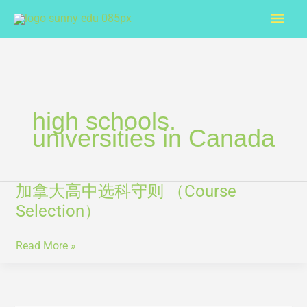
Skip
Mai
to
content
Men
high schools.
universities in Canada
加拿大高中选科守则 （Course
加
拿
Selection）
大
高
Read More »
中
选
科