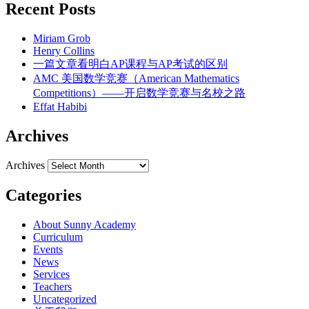
Recent Posts
Miriam Grob
Henry Collins
一篇文章看明白AP课程与AP考试的区别
AMC 美国数学竞赛（American Mathematics
Competitions）——开启数学竞赛与名校之路
Effat Habibi
Archives
Archives
Categories
About Sunny Academy
Curriculum
Events
News
Services
Teachers
Uncategorized