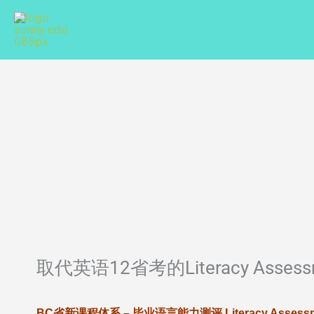
Skip
to
content
取代英语12省考的Literacy Asse
BC
省新课程体系
–
毕业语言能力测评 Literacy Asses