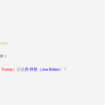
4434
一年！
 Trump）
还是
乔·拜登（Joe Biden）
？