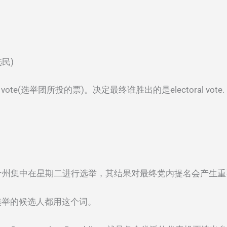
选民)
l vote(选举团所投的票)。决定最终谁胜出的是electoral vote.
，会有多个州集中在星期二进行选举，其结果对最终党内提名会产生
加选举的候选人都用这个词。