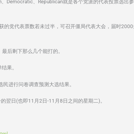
Green、Democratic、Republican就是各个党派的代
总统初选参选者所获的党代表票数若未过半，可召开僵局代表大会，届
退出，最后剩下那么几个能打的。
选举结果。
站的选民进行问卷调查预测大选结果。
一的翌日(也即11月2日-11月8日之间的星期二)。
html