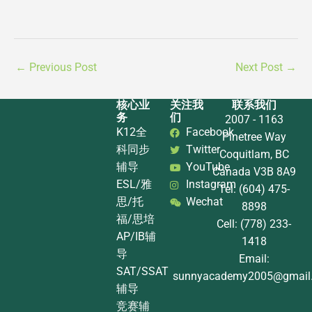
←
Previous Post
Next Post
→
核心业
关注我
联系我们
务
们
2007 - 1163
K12全
Facebook
Pinetree Way
科同步
Twitter
Coquitlam, BC
辅导
YouTube
Canada V3B 8A9
ESL/雅
Instagram
Tel: (604) 475-
思/托
Wechat
8898
福/思培
Cell: (778) 233-
AP/IB辅
1418
导
Email:
SAT/SSAT
sunnyacademy2005@gmail
辅导
竞赛辅