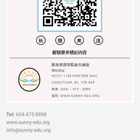
Tel:
604-475-8898
www.sunny-edu.org
info@sunny-edu.org