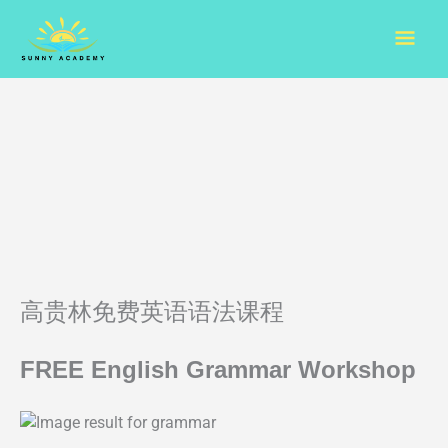
Skip
Mai
to
content
Men
高贵林免费英语语法课程
FREE English Grammar Workshop