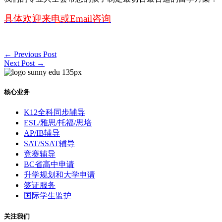
具体欢迎来电或Email咨询
←
Previous Post
Next Post
→
核心业务
K12全科同步辅导
ESL/雅思/托福/思培
AP/IB辅导
SAT/SSAT辅导
竞赛辅导
BC省高中申请
升学规划和大学申请
签证服务
国际学生监护
关注我们