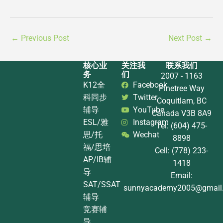
←
Previous Post
Next Post
→
核心业
关注我
联系我们
务
们
2007 - 1163
K12全
Facebook
Pinetree Way
科同步
Twitter
Coquitlam, BC
辅导
YouTube
Canada V3B 8A9
ESL/雅
Instagram
Tel: (604) 475-
思/托
Wechat
8898
福/思培
Cell: (778) 233-
AP/IB辅
1418
导
Email:
SAT/SSAT
sunnyacademy2005@gmail
辅导
竞赛辅
导