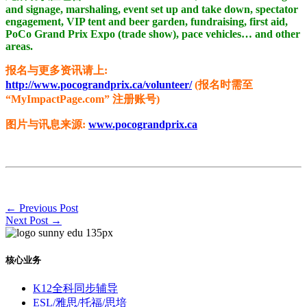
and signage, marshaling, event set up and take down, spectator
engagement, VIP tent and beer garden, fundraising, first aid,
PoCo Grand Prix Expo (trade show), pace vehicles… and other
areas.
报名与更多资讯请上:
http://www.pocograndprix.ca/volunteer/
(报名时需至
“MyImpactPage.com” 注册账号)
图片与讯息来源:
www.pocograndprix.ca
←
Previous Post
Next Post
→
核心业务
K12全科同步辅导
ESL/雅思/托福/思培