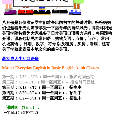
八月份是各位准留学生们准备出国留学的关键时期, 爸爸妈妈
们也趁着阳光明媚来享受一下温哥华的自然风光，高贵林阳光
英语学院特意为大家准备了日常英语口语听力课程，每周滚动
开课。课程包括见面常用语，
购物英语，点餐，问路， 常用
机场英语， 日期、数字、符号 以及租房，买房，看病，还有
关于学校家庭及本地文化的简单英语。
暑期成人生活口语班
Master Everyday English in Basic English Adult Classes
第一期：
7/30 – 8/03
（
周一至周五）- 报名时间已过
第二期：
8/6 – 8/10
（
周一至周五） – 报名时间已过
第三期：
8/13– 8/17
（
周一至周五）- 招生中
第四期：
8/20– 8/24
（
周一至周五）- 招生中
第五期：
8/27– 8/31
（
周一至周五）- 招生中
上课时间
（
Time
）：
上午10-12 和下午1-3