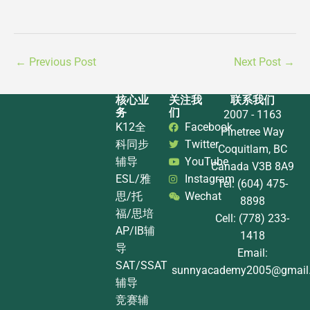
←
Previous Post
Next Post
→
核心业
关注我
联系我们
务
们
2007 - 1163
K12全
Facebook
Pinetree Way
科同步
Twitter
Coquitlam, BC
辅导
YouTube
Canada V3B 8A9
ESL/雅
Instagram
Tel: (604) 475-
思/托
Wechat
8898
福/思培
Cell: (778) 233-
AP/IB辅
1418
导
Email:
SAT/SSAT
sunnyacademy2005@gmail
辅导
竞赛辅