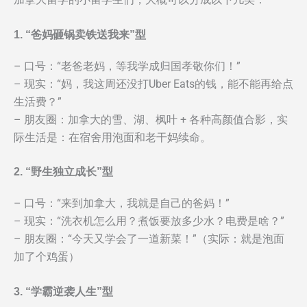
1. “爸妈砸锅卖铁送我来”型
– 口号：“老爸老妈，等我学成归国孝敬你们！”
– 现实：“妈，我这周还没打Uber Eats的钱，能不能再给点
生活费？”
– 朋友圈：加拿大的雪、湖、枫叶 + 各种高颜值合影，实
际生活是：在宿舍用泡面和老干妈续命。
2. “野生独立成长”型
– 口号：“来到加拿大，我就是自己的爸妈！”
– 现实：“洗衣机怎么用？煮饭要放多少水？电费是啥？”
– 朋友圈：“今天又学会了一道新菜！”（实际：就是泡面
加了个鸡蛋）
3. “学霸逆袭人生”型