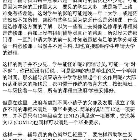
但是，辅导员出错主意或只是一概而论的情况也不少见。可能
是因为本身的工作量太大，要见的学生太多，或是新手上路，
难免有些差池。这对学生的影响可能是晚一年上大学，或是茫
茫然然不知所措。曾经有些学生因为缺乏什么是必修课，什么
是选修课这方面的了解，以为一些看上去就像选修课的课程就
是选修课，再加上没有得到辅导员真正的帮助，所以没去选那
门课，一直到申请大学的前一刻才知道虽然有足够的学分却还
缺一科必修课，虽然并不是主科, 却也直接影响学生申请大学
的进程。
这样的例子并不少见，学生能怪谁呢? 问辅导员, 可能一句“对
不起”，你已经没有话说， 可是影响的却是学生的又一个学期
的时间。那么辅导员应该在中学学校里起个什么作用呢? 大部
份从亚洲来的新移民，都习惯于传统的教育方式，按部就班，
一年级接着一年级，所有的课程由政府/学校安排好。
但是在这里，政府考虑到不同小孩子的兴趣及发展, 设立了很
多不同的课程来满足一项毕业要求, 简单的说语言12这一项要
求，并不是只有12年级英文 (EN12) 满足这一项要求，交流英
文12 (COM12)也同样可以满足一个毕业要求。
这样一来，辅导员的角色就举足轻重了，要怎样帮助学生安