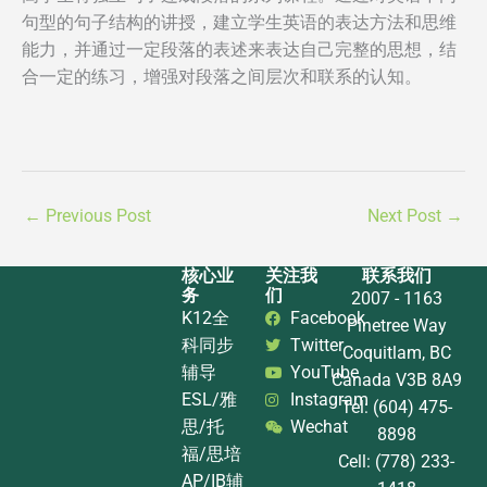
句型的句子结构的讲授，建立学生英语的表达方法和思维
能力，并通过一定段落的表述来表达自己完整的思想，结
合一定的练习，增强对段落之间层次和联系的认知。
←
Previous Post
Next Post
→
核心业
关注我
联系我们
务
们
2007 - 1163
K12全
Facebook
Pinetree Way
科同步
Twitter
Coquitlam, BC
辅导
YouTube
Canada V3B 8A9
ESL/雅
Instagram
Tel: (604) 475-
思/托
Wechat
8898
福/思培
Cell: (778) 233-
AP/IB辅