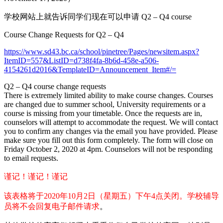
学校网站上就告诉同学们现在可以申请 Q2 – Q4 course
Course Change Requests for Q2 – Q4
https://www.sd43.bc.ca/school/pinetree/Pages/newsitem.aspx?
ItemID=557&ListID=d738f4fa-8b6d-458e-a506-
4154261d2016&TemplateID=Announcement_Item#/=
Q2 – Q4 course change requests
There is extremely limited ability to make course changes. Courses
are changed due to summer school, University requirements or a
course is missing from your timetable. Once the requests are in,
counselors will attempt to accommodate the request. We will contact
you to confirm any changes via the email you have provided. Please
make sure you fill out this form completely. The form will close on
Friday October 2, 2020 at 4pm. Counselors will not be responding
to email requests.
谨记！谨记！谨记
该表格将于2020年10月2日（星期五）下午4点关闭。学校辅导
员将不会回复电子邮件请求
。