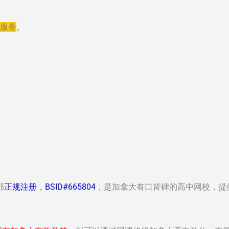
习服务
。
部
正规注册
，
BSID#665804
，是加拿大有口皆碑的高中网校，提