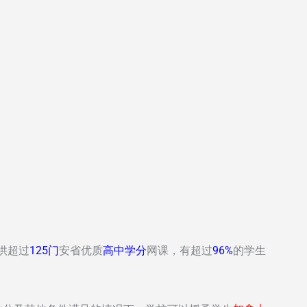
供超过
125门
安省优质
高中学分
网课，有超过
96%
的学生