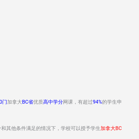
00门
加拿大
BC省
优质
高中学分
网课，有超过
94%
的学生申
分和其他条件满足的情况下，学校可以授予学生
加拿大BC