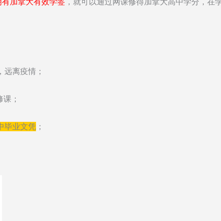
拥有加拿大有效学签
，就可以通过网课修得加拿大高中学分，在
，远离疫情；
修课；
中毕业文凭
；