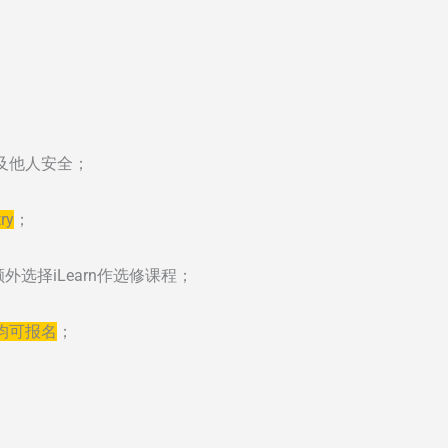
及他人安全；
ry
；
外选择iLearn作选修课程；
均可报名
；