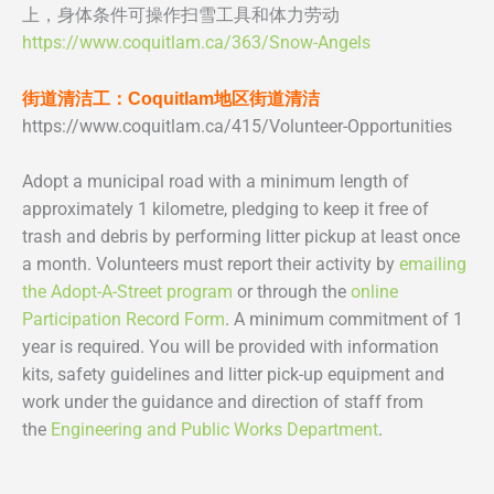
上，身体条件可操作扫雪工具和体力劳动
https://www.coquitlam.ca/363/Snow-Angels
街道清洁工：Coquitlam地区街道清洁
https://www.coquitlam.ca/415/Volunteer-Opportunities
Adopt a municipal road with a minimum length of
approximately 1 kilometre, pledging to keep it free of
trash and debris by performing litter pickup at least once
a month. Volunteers must report their activity by
emailing
the Adopt-A-Street program
or through the
online
Participation Record Form
. A minimum commitment of 1
year is required. You will be provided with information
kits, safety guidelines and litter pick-up equipment and
work under the guidance and direction of staff from
the
Engineering and Public Works Department
.