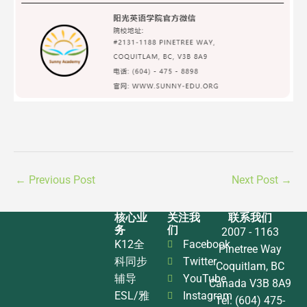
←
Previous Post
Next Post
→
核心业
关注我
联系我们
务
们
2007 - 1163
K12全
Facebook
Pinetree Way
科同步
Twitter
Coquitlam, BC
辅导
YouTube
Canada V3B 8A9
ESL/雅
Instagram
Tel: (604) 475-