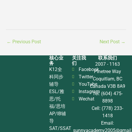
←
Previous Post
Next Post
→
核心业
关注我
联系我们
务
们
2007 - 1163
K12全
Facebook
Pinetree Way
科同步
Twitter
Coquitlam, BC
辅导
YouTube
Canada V3B 8A9
ESL/雅
Instagram
Tel: (604) 475-
思/托
Wechat
8898
福/思培
Cell: (778) 233-
AP/IB辅
1418
导
Email:
SAT/SSAT
sunnyacademy2005@gmail