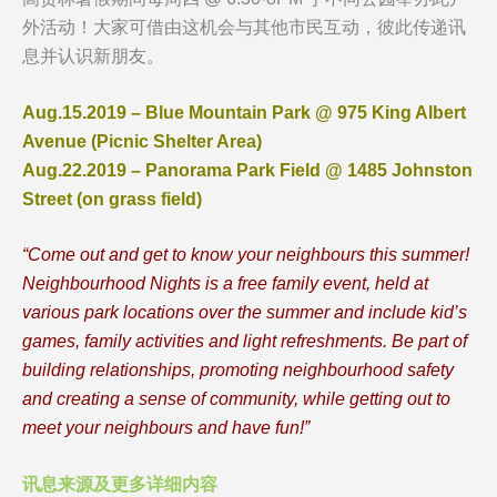
外活动！大家可借由这机会与其他市民互动，彼此传递讯
息并认识新朋友。
Aug.15.2019 – Blue Mountain Park @ 975 King Albert
Avenue (Picnic Shelter Area)
Aug.22.2019 – Panorama Park Field @ 1485 Johnston
Street (on grass field)
“Come out and get to know your neighbours this summer!
Neighbourhood Nights is a free family event, held at
various park locations over the summer and include kid’s
games, family activities and light refreshments. Be part of
building relationships, promoting neighbourhood safety
and creating a sense of community, while getting out to
meet your neighbours and have fun!”
讯息来源及更多详细内容