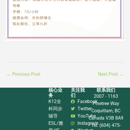
←
Previous Post
Next Post
→
核心业
关注我
联系我们
务
们
2007 - 1163
K12全
Facebook
Pinetree Way
科同步
Twitter
Coquitlam, BC
辅导
YouTube
Canada V3B 8A9
ESL/雅
Instagram
Tel: (604) 475-