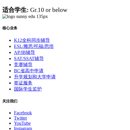
适合学生:
Gr.10 or below
核心业务
K12全科同步辅导
ESL/雅思/托福/思培
AP/IB辅导
SAT/SSAT辅导
竞赛辅导
BC省高中申请
升学规划和大学申请
签证服务
国际学生监护
关注我们
Facebook
Twitter
YouTube
Instagram