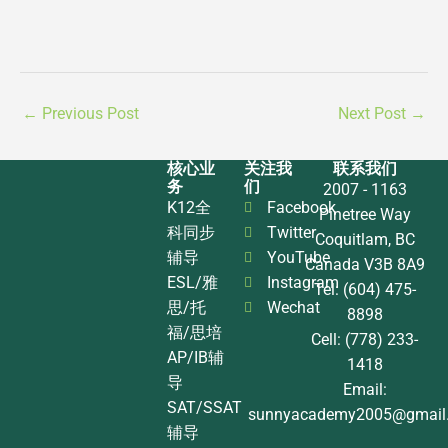
←
Previous Post
Next Post
→
核心业
关注我
联系我们
务
们
2007 - 1163
K12全
Facebook
Pinetree Way
科同步
Twitter
Coquitlam, BC
辅导
YouTube
Canada V3B 8A9
ESL/雅
Instagram
Tel: (604) 475-
思/托
Wechat
8898
福/思培
Cell: (778) 233-
AP/IB辅
1418
导
Email:
SAT/SSAT
sunnyacademy2005@gmail
辅导