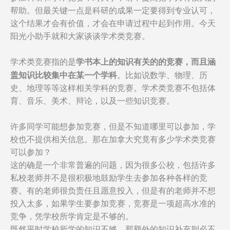
帮助。但最关键一点是科研的成果一定要得到专业认可，
这个结果才会有价值，才会在申请过程中起到作用。今天
阳光小助手就和大家谈谈学术类竞赛。
学术类竞赛指的是
学书本上的知识有关的的竞赛，而且涵
盖知识比较集中在某一个学科
。比如说数学、物理、历
史、地理等等这样相关学科的竞赛。学术类竞赛不包括体
育、音乐、美术、辩论，以及一些知识竞赛。
许多同学可能想参加竞赛，但是不知道哪里可以参加，学
校也不提供相关信息。那在加拿大究竟有多少学术类竞赛
可以参加？
这的确是一个非常普遍的问题，因为很多公校，包括许多
私校老师并不是很积极地鼓励学生去参加各种各样的竞
赛。有的老师很负责任且愿意投入，但是有的老师并不想
投入太多，如果学生要参加竞赛，竞赛是一项超高水准的
竞争，凭学校所学肯定是不够的。
既然平时学校所学的知识不够，那额外的知识补充则必不