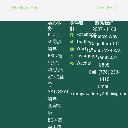
←
Previous Post
Next Post
→
核心业
关注我
联系我们
务
们
2007 - 1163
K12全
Facebook
Pinetree Way
科同步
Twitter
Coquitlam, BC
辅导
YouTube
Canada V3B 8A9
ESL/雅
Instagram
Tel: (604) 475-
思/托
Wechat
8898
福/思培
Cell: (778) 233-
AP/IB辅
1418
导
Email:
SAT/SSAT
sunnyacademy2005@gmail
辅导
竞赛辅
导
BC省高
中申请